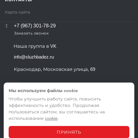
Карта сайта
+7 (967) 301-78-29
Заказать звонок
Наша группа в VK
info@sluzhbadez.ru
Краснодар, Московская улица, 69
Мы используем файлы cookie
Чтобы улучшить работу сайта, повысить
эффективность и удобство. Продолжая
ВЕРСИЯ ДЛЯ ПЕЧАТИ
пользоваться сайтом, вы соглашаетесь на
ПОЛИТИКА КОНФИДЕНЦИАЛЬНОСТИ
использование
cookie
.
ПОЛЬЗОВАТЕЛЬСКОЕ СОГЛАШЕНИЕ
ПРИНЯТЬ
© 2026 Служба дезинфекции в Краснодаре