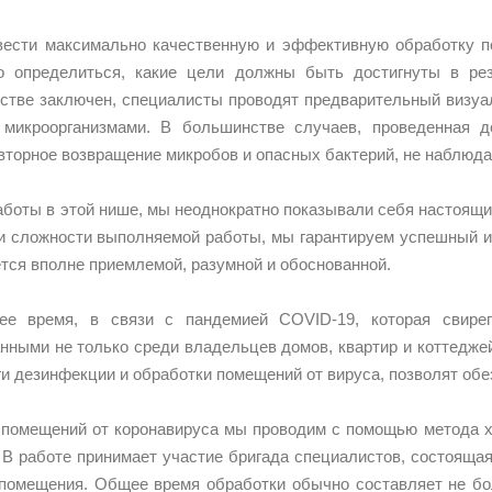
ести максимально качественную и эффективную обработку по
о определиться, какие цели должны быть достигнуты в рез
стве заключен, специалисты проводят предварительный визуа
 микроорганизмами. В большинстве случаев, проведенная д
вторное возвращение микробов и опасных бактерий, не наблюда
аботы в этой нише, мы неоднократно показывали себя настоящ
и сложности выполняемой работы, мы гарантируем успешный и
ется вполне приемлемой, разумной и обоснованной.
ее время, в связи с пандемией COVID-19, которая свире
нными не только среди владельцев домов, квартир и коттеджей
и дезинфекции и обработки помещений от вируса, позволят обез
помещений от коронавируса мы проводим с помощью метода хо
 В работе принимает участие бригада специалистов, состоящая
помещения. Общее время обработки обычно составляет не бол