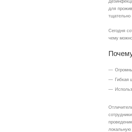
Дезинфекци
для прожив
тщательно 
Сегодня со
чему можно
Почему
Огромны
Гибкая 
Использ
Отличител
сотрудники
проведению
локальную 