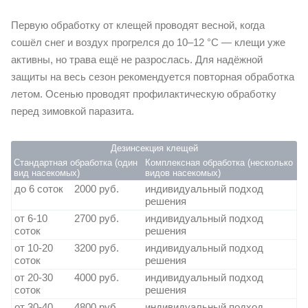
Первую обработку от клещей проводят весной, когда
сошёл снег и воздух прогрелся до 10–12 °C — клещи уже
активны, но трава ещё не разрослась. Для надёжной
защиты на весь сезон рекомендуется повторная обработка
летом. Осенью проводят профилактическую обработку
перед зимовкой паразита.
Дезинсекция клещей
Стандартная обработка (один
Комплексная обработка (несколько
вид насекомых)
видов насекомых)
до 6 соток
2000 руб.
индивидуальный подход
решения
от 6-10
2700 руб.
индивидуальный подход
соток
решения
от 10-20
3200 руб.
индивидуальный подход
соток
решения
от 20-30
4000 руб.
индивидуальный подход
соток
решения
от 30-40
4800 руб.
индивидуальный подход