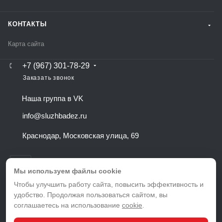
КОНТАКТЫ
Карта сайта
+7 (967) 301-78-29
Заказать звонок
Наша группа в VK
info@sluzhbadez.ru
Краснодар, Московская улица, 69
Мы используем файлы cookie
Чтобы улучшить работу сайта, повысить эффективность и
удобство. Продолжая пользоваться сайтом, вы
ВЕРСИЯ ДЛЯ ПЕЧАТИ
соглашаетесь на использование
cookie
.
ПОЛИТИКА КОНФИДЕНЦИАЛЬНОСТИ
ПОЛЬЗОВАТЕЛЬСКОЕ СОГЛАШЕНИЕ