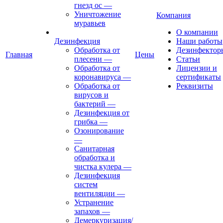
гнезд ос
—
Уничтожение
Компания
муравьев
О компании
Дезинфекция
Наши работы
Обработка от
Дезинфектор
Главная
Цены
плесени
—
Статьи
Обработка от
Лицензии и
коронавируса
—
сертификаты
Обработка от
Реквизиты
вирусов и
бактерий
—
Дезинфекция от
грибка
—
Озонирование
—
Санитарная
обработка и
чистка кулера
—
Дезинфекция
систем
вентиляции
—
Устранение
запахов
—
Демеркуризация/