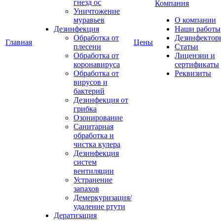
гнезд ос
Компания
Уничтожение
муравьев
О компании
Дезинфекция
Наши работы
Обработка от
Дезинфектор
Главная
Цены
плесени
Статьи
Обработка от
Лицензии и
коронавируса
сертификаты
Обработка от
Реквизиты
вирусов и
бактерий
Дезинфекция от
грибка
Озонирование
Санитарная
обработка и
чистка кулера
Дезинфекция
систем
вентиляции
Устранение
запахов
Демеркуризация/
удаление ртути
Дератизация