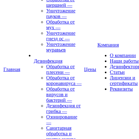
шершней
—
Уничтожение
пауков
—
Обработка от
мух
—
Уничтожение
гнезд ос
—
Уничтожение
Компания
муравьев
О компании
Дезинфекция
Наши работы
Обработка от
Дезинфектор
Главная
Цены
плесени
—
Статьи
Обработка от
Лицензии и
коронавируса
—
сертификаты
Обработка от
Реквизиты
вирусов и
бактерий
—
Дезинфекция от
грибка
—
Озонирование
—
Санитарная
обработка и