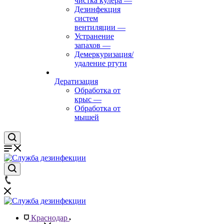
чистка кулера
—
Дезинфекция
систем
вентиляции
—
Устранение
запахов
—
Демеркуризация/
удаление ртути
Дератизация
Обработка от
крыс
—
Обработка от
мышей
Краснодар