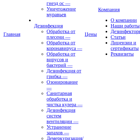
гнезд ос
—
Уничтожение
Компания
муравьев
О компании
Дезинфекция
Наши работы
Обработка от
Дезинфектор
Главная
Цены
плесени
—
Статьи
Обработка от
Лицензии и
коронавируса
—
сертификаты
Обработка от
Реквизиты
вирусов и
бактерий
—
Дезинфекция от
грибка
—
Озонирование
—
Санитарная
обработка и
чистка кулера
—
Дезинфекция
систем
вентиляции
—
Устранение
запахов
—
Демеркуризация/