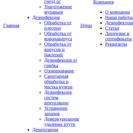
гнезд ос
Компания
Уничтожение
муравьев
О компании
Дезинфекция
Наши работы
Обработка от
Дезинфектор
Главная
Цены
плесени
Статьи
Обработка от
Лицензии и
коронавируса
сертификаты
Обработка от
Реквизиты
вирусов и
бактерий
Дезинфекция от
грибка
Озонирование
Санитарная
обработка и
чистка кулера
Дезинфекция
систем
вентиляции
Устранение
запахов
Демеркуризация/
удаление ртути
Дератизация