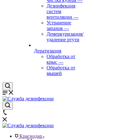
чистка кулера
—
Дезинфекция
систем
вентиляции
—
Устранение
запахов
—
Демеркуризация/
удаление ртути
Дератизация
Обработка от
крыс
—
Обработка от
мышей
Краснодар