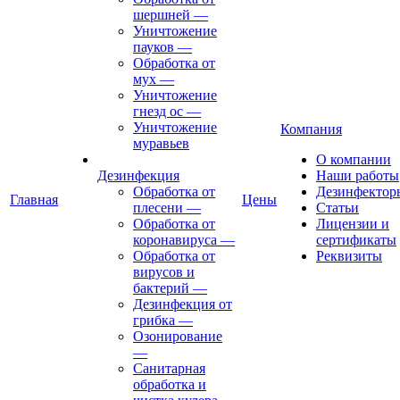
шершней
—
Уничтожение
пауков
—
Обработка от
мух
—
Уничтожение
гнезд ос
—
Уничтожение
Компания
муравьев
О компании
Дезинфекция
Наши работы
Обработка от
Дезинфектор
Главная
Цены
плесени
—
Статьи
Обработка от
Лицензии и
коронавируса
—
сертификаты
Обработка от
Реквизиты
вирусов и
бактерий
—
Дезинфекция от
грибка
—
Озонирование
—
Санитарная
обработка и