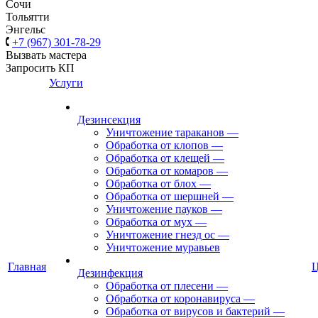
Сочи
Тольятти
Энгельс
+7 (967) 301-78-29
Вызвать мастера
Запросить КП
Услуги
Дезинсекция
Уничтожение тараканов
—
Обработка от клопов
—
Обработка от клещей
—
Обработка от комаров
—
Обработка от блох
—
Обработка от шершней
—
Уничтожение пауков
—
Обработка от мух
—
Уничтожение гнезд ос
—
Уничтожение муравьев
Главная
Дезинфекция
Обработка от плесени
—
Обработка от коронавируса
—
Обработка от вирусов и бактерий
—