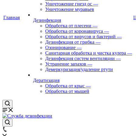
Уничтожение гнезд ос
—
Уничтожение муравьев
Главная
Дезинфекция
Обработка от плесени
—
Обработка от коронавируса
—
Обработка от вирусов и бактерий
—
Дезинфекция от грибка
—
Озонирование
—
Санитарная обработка и чистка кулера
—
Дезинфекция систем вентиляции
—
Устранение запахов
—
Демеркуризация/удаление ртути
Дератизация
Обработка от крыс
—
Обработка от мышей