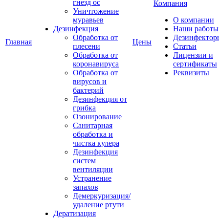
гнезд ос
Компания
Уничтожение
муравьев
О компании
Дезинфекция
Наши работы
Обработка от
Дезинфектор
Главная
Цены
плесени
Статьи
Обработка от
Лицензии и
коронавируса
сертификаты
Обработка от
Реквизиты
вирусов и
бактерий
Дезинфекция от
грибка
Озонирование
Санитарная
обработка и
чистка кулера
Дезинфекция
систем
вентиляции
Устранение
запахов
Демеркуризация/
удаление ртути
Дератизация