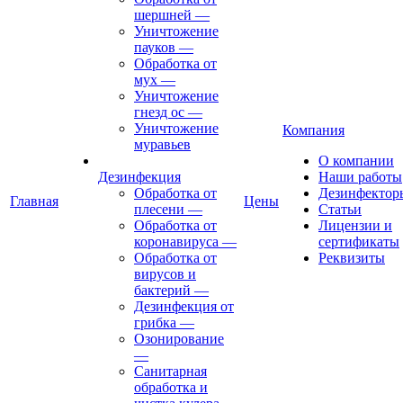
шершней
—
Уничтожение
пауков
—
Обработка от
мух
—
Уничтожение
гнезд ос
—
Уничтожение
Компания
муравьев
О компании
Дезинфекция
Наши работы
Обработка от
Дезинфектор
Главная
Цены
плесени
—
Статьи
Обработка от
Лицензии и
коронавируса
—
сертификаты
Обработка от
Реквизиты
вирусов и
бактерий
—
Дезинфекция от
грибка
—
Озонирование
—
Санитарная
обработка и