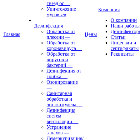
гнезд ос
—
Уничтожение
Компания
муравьев
О компании
Дезинфекция
Наши работы
Обработка от
Дезинфектор
Главная
Цены
плесени
—
Статьи
Обработка от
Лицензии и
коронавируса
—
сертификаты
Обработка от
Реквизиты
вирусов и
бактерий
—
Дезинфекция от
грибка
—
Озонирование
—
Санитарная
обработка и
чистка кулера
—
Дезинфекция
систем
вентиляции
—
Устранение
запахов
—
Демеркуризация/