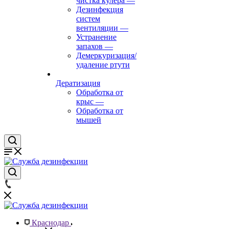
чистка кулера
—
Дезинфекция
систем
вентиляции
—
Устранение
запахов
—
Демеркуризация/
удаление ртути
Дератизация
Обработка от
крыс
—
Обработка от
мышей
Краснодар